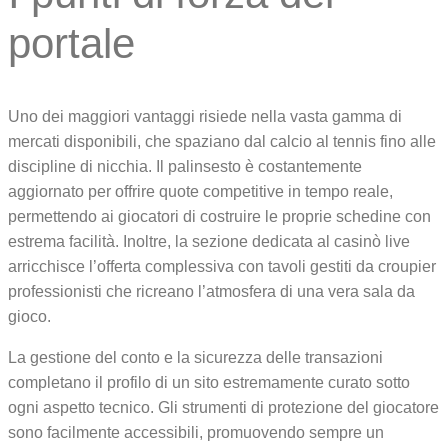
portale
Uno dei maggiori vantaggi risiede nella vasta gamma di
mercati disponibili, che spaziano dal calcio al tennis fino alle
discipline di nicchia. Il palinsesto è costantemente
aggiornato per offrire quote competitive in tempo reale,
permettendo ai giocatori di costruire le proprie schedine con
estrema facilità. Inoltre, la sezione dedicata al casinò live
arricchisce l’offerta complessiva con tavoli gestiti da croupier
professionisti che ricreano l’atmosfera di una vera sala da
gioco.
La gestione del conto e la sicurezza delle transazioni
completano il profilo di un sito estremamente curato sotto
ogni aspetto tecnico. Gli strumenti di protezione del giocatore
sono facilmente accessibili, promuovendo sempre un