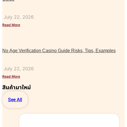
July 22, 2026
Read More
No Age Verification Casino Guide Risks, Tips, Examples
July 22, 2026
Read More
สินค้ามาใหม่​
See All