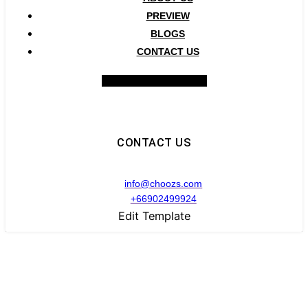
PREVIEW
BLOGS
CONTACT US
Hamburger Toggle Menu
CONTACT US
info@choozs.com
+66902499924
Edit Template