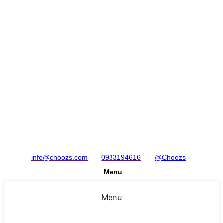
info@choozs.com
0933194616
@Choozs
Menu
Menu