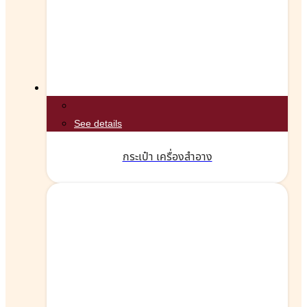
See details
กระเป๋า เครื่องสำอาง