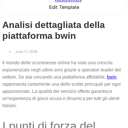
+66902499924
Edit Template
Analisi dettagliata della
piattaforma bwin
June 17, 2026
Il mondo delle scommesse online ha visto una crescita
esponenziale negli ultimi anni grazie a operatori leader del
settore. Se stai cercando una piattaforma affidabile,
bwin
rappresenta certamente una delle scelte principali per ogni
appassionato. La qualità del servizio offerto garantisce
un’esperienza di gioco sicura e dinamica per tutti gli utenti
italiani.
I punti di forza del