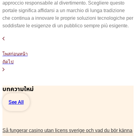
approccio responsabile al divertimento. Scegliere questo
portale significa affidarsi a un marchio di lunga tradizione
che continua a innovare le proprie soluzioni tecnologiche per
soddisfare le esigenze di un pubblico sempre più esigente.
โพสก่อนหน้า
ถัดไป
บทความใหม่
See All
Så fungerar casino utan licens sverige och vad du bör känna