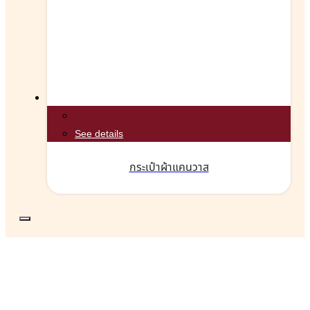
See details
กระเป๋าผ้าแคนวาส