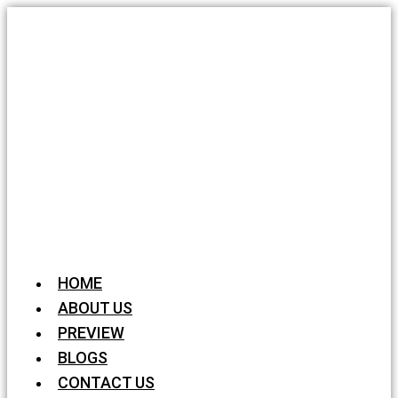
HOME
ABOUT US
PREVIEW
BLOGS
CONTACT US