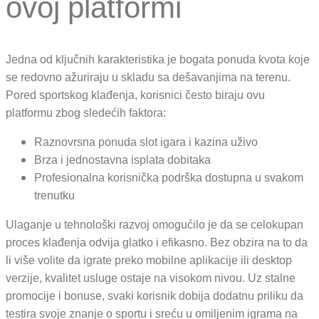
ovoj platformi
Jedna od ključnih karakteristika je bogata ponuda kvota koje
se redovno ažuriraju u skladu sa dešavanjima na terenu.
Pored sportskog klađenja, korisnici često biraju ovu
platformu zbog sledećih faktora:
Raznovrsna ponuda slot igara i kazina uživo
Brza i jednostavna isplata dobitaka
Profesionalna korisnička podrška dostupna u svakom
trenutku
Ulaganje u tehnološki razvoj omogućilo je da se celokupan
proces klađenja odvija glatko i efikasno. Bez obzira na to da
li više volite da igrate preko mobilne aplikacije ili desktop
verzije, kvalitet usluge ostaje na visokom nivou. Uz stalne
promocije i bonuse, svaki korisnik dobija dodatnu priliku da
testira svoje znanje o sportu i sreću u omiljenim igrama na