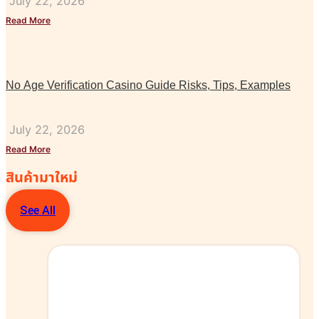
July 22, 2026
Read More
No Age Verification Casino Guide Risks, Tips, Examples
July 22, 2026
Read More
สินค้ามาใหม่​
See All