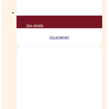
See details
กระจกพกพา