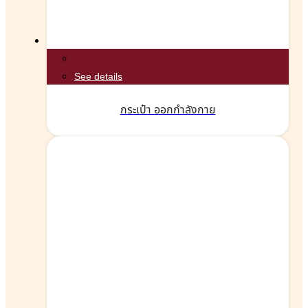
See details
กระเป๋า ออกกำลังกาย