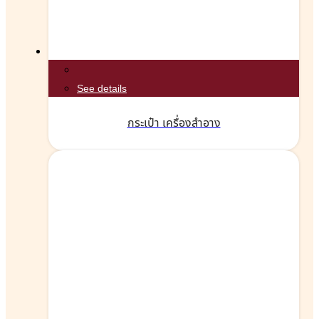
See details
กระเป๋า เครื่องสำอาง