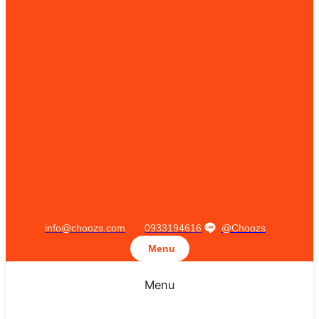
info@choozs.com
0933194616
@Choozs
Menu
Menu