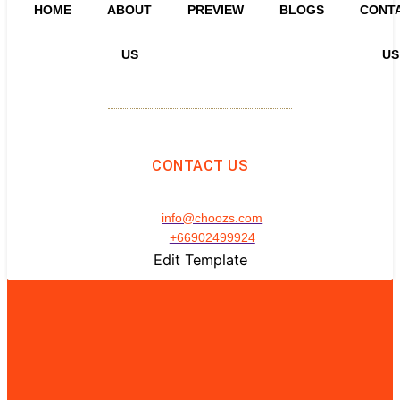
HOME
ABOUT
PREVIEW
BLOGS
CONT
US
US
CONTACT US
info@choozs.com
+66902499924
Edit Template