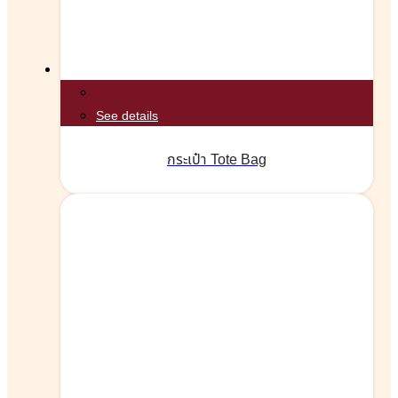
See details
กระเป๋า Tote Bag