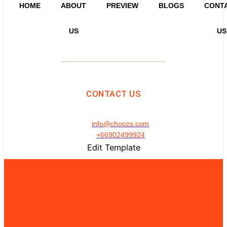
HOME
ABOUT
PREVIEW
BLOGS
CONT
US
US
CONTACT US
info@choozs.com
+66902499924
Edit Template