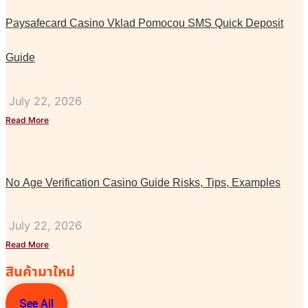
Paysafecard Casino Vklad Pomocou SMS Quick Deposit
Guide
July 22, 2026
Read More
No Age Verification Casino Guide Risks, Tips, Examples
July 22, 2026
Read More
สินค้ามาใหม่​
See All