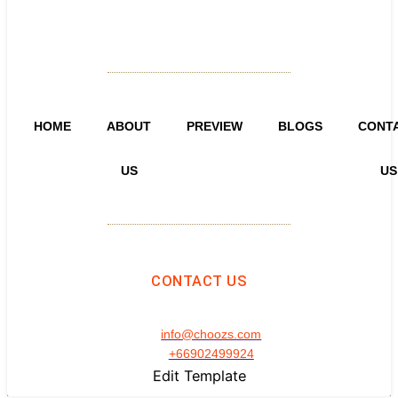
HOME
ABOUT
PREVIEW
BLOGS
CONT
US
US
CONTACT US
info@choozs.com
+66902499924
Edit Template