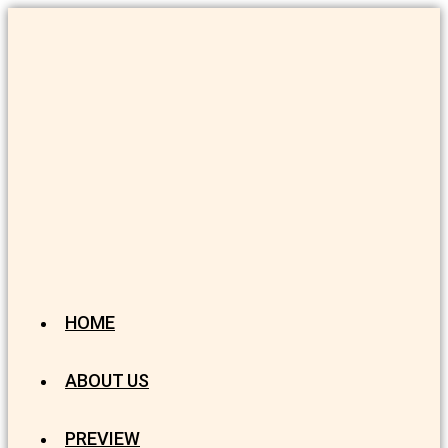
HOME
ABOUT US
PREVIEW