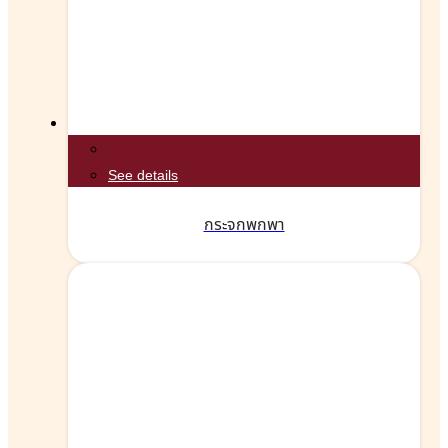
See details
กระจกพกพา