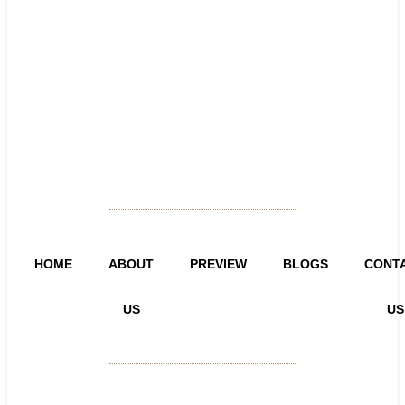
HOME
ABOUT
PREVIEW
BLOGS
CONT
US
US