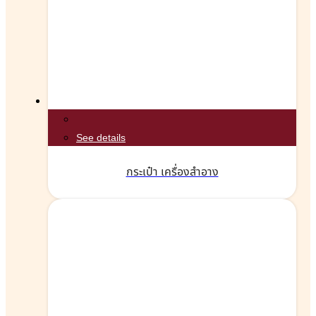
See details
กระเป๋า เครื่องสำอาง