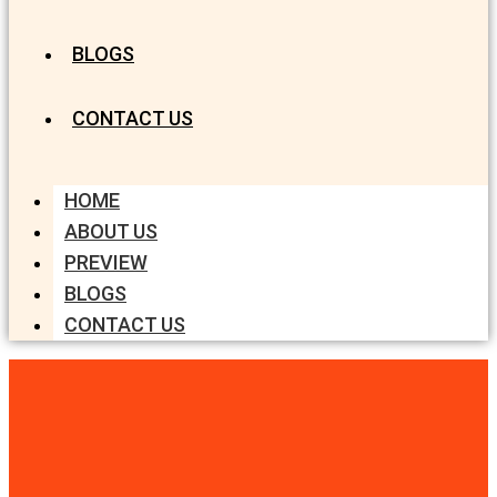
BLOGS
CONTACT US
HOME
ABOUT US
PREVIEW
BLOGS
CONTACT US