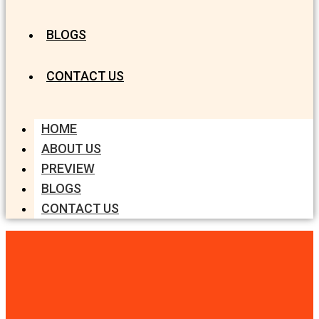
BLOGS
CONTACT US
HOME
ABOUT US
PREVIEW
BLOGS
CONTACT US