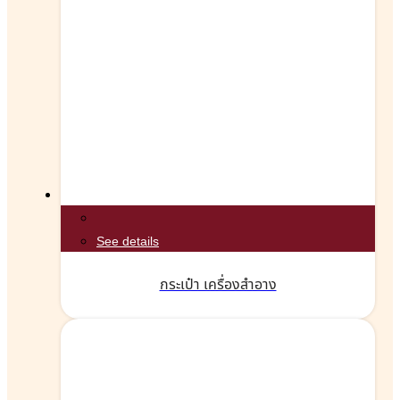
See details
กระเป๋า เครื่องสำอาง