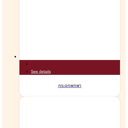
See details
กระจกพกพา