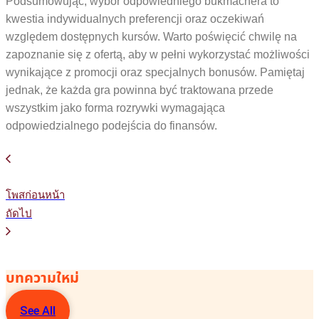
Podsumowując, wybór odpowiedniego bukmachera to
kwestia indywidualnych preferencji oraz oczekiwań
względem dostępnych kursów. Warto poświęcić chwilę na
zapoznanie się z ofertą, aby w pełni wykorzystać możliwości
wynikające z promocji oraz specjalnych bonusów. Pamiętaj
jednak, że każda gra powinna być traktowana przede
wszystkim jako forma rozrywki wymagająca
odpowiedzialnego podejścia do finansów.
โพสก่อนหน้า
ถัดไป
บทความใหม่
See All