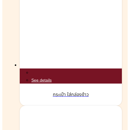
See details
กระเป๋า ใส่กล่องข้าว