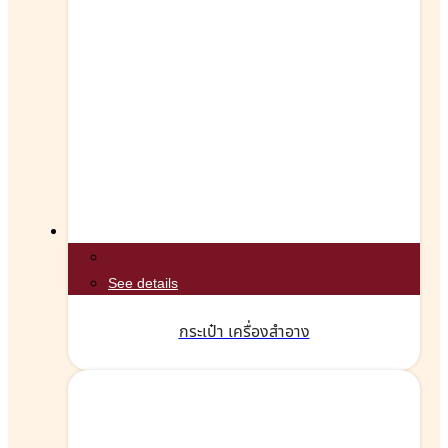
See details
กระเป๋า เครื่องสำอาง