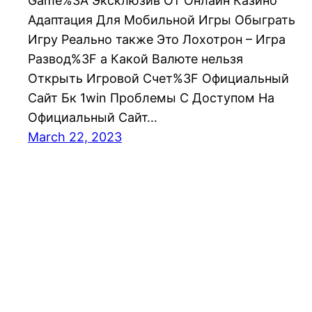
Game%3A Эксклюзив От Онлайн Казино
Адаптация Для Мобильной Игры Обыграть
Игру Реально также Это Лохотрон – Игра
Развод%3F а Какой Валюте нельзя
Открыть Игровой Счет%3F Официальный
Сайт Бк 1win Проблемы С Доступом На
Официальный Сайт…
March 22, 2023