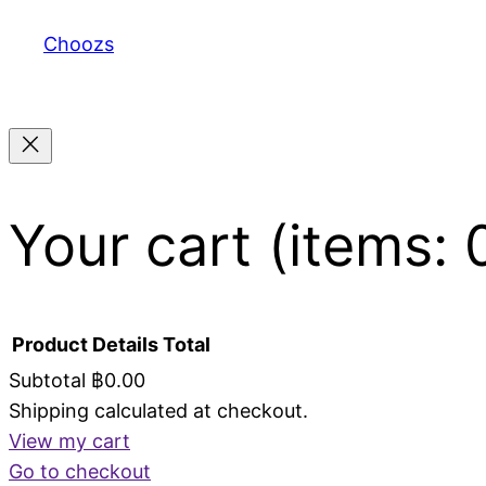
Choozs
Your cart
(items: 
Product
Details
Total
Subtotal
฿0.00
Shipping calculated at checkout.
Products
View my cart
Go to checkout