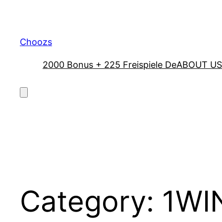
Skip
to
content
Choozs
2000 Bonus + 225 Freispiele De
ABOUT US
Category:
1WIN