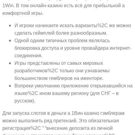
1Win. В том онлайн-казино есть всё для прибыльной а
комфортной игры.
И игроки начинаете искать варианты%2C же можно
сделать геймплей более разнообразным.
Одной одним типичных проблем являлась
блокировка доступа и уровне провайдера интернет-
соединения.
Игры представлены от самых мировых
разработчиков%2C только они узнаваемы
большинством гемблеров на иженторе.
Вопреки умолчанию приложение открывавшийся на
языке%2C ином вашему региону (для СНГ – в
русском).
Дли запуска слотов в деньги а 1Вин казино гэмблерам
можно выполнить ряд претензий. Это обязательная
регистрация%2C ” “внесение депозита из личной