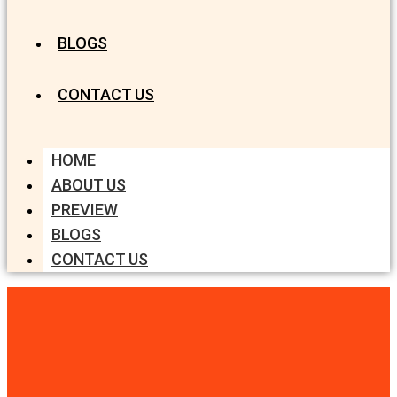
BLOGS
CONTACT US
HOME
ABOUT US
PREVIEW
BLOGS
CONTACT US