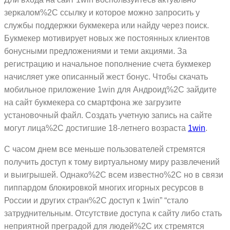
зеркалом%2C ссылку и которое можно запросить у
службы поддержки букмекера или найду через поиск.
Букмекер мотивирует новых же постоянных клиентов
бонусными предложениями и теми акциями. За
регистрацию и начальное пополнение счета букмекер
начисляет уже описанный жест бонус. Чтобы скачать
мобильное приложение 1win для Андроид%2C зайдите
на сайт букмекера со смартфона же загрузите
установочный файл. Создать учетную запись на сайте
могут лица%2C достигшие 18-летнего возраста
1win
.
С часом днем все меньше пользователей стремятся
получить доступ к тому виртуальному миру развлечений
и выигрышей. Однако%2C всем известно%2C но в связи
пиппардом блокировкой многих игорных ресурсов в
России и других стран%2C доступ к 1win” “стало
затруднительным. Отсутствие доступа к сайту либо стать
неприятной преградой для людей%2C их стремятся