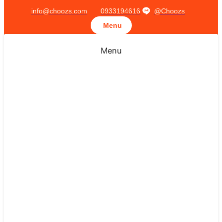
info@choozs.com
0933194616
@Choozs
Menu
Menu