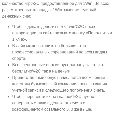
количество игр%2C предоставленное для 1Win. Во всех
рассмотренных площадки 1Win заменяет единый
денежный счет.
Чтобы сделать депозит в БК 1win%2C после
авторизации на сайте нажмите кнопку «Пополнить и
1 клик».
В лайв можно ставить на большинство
профессиональных соревнований по всем видам
спорта.
Все электронные версии рулетки запускаются а
бесплатно%2C так а на деньги.
Приветственный бонус начисляется всем новым
клиентам букмекерской компании после создания
учетной записи и следующего пополнения счета.
Чтобы перевести их на главной%2C нужно
совершать ставки с денежного счета с
коэффициентом остального 3. 0 же выше.