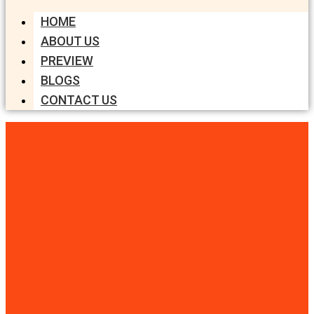
HOME
ABOUT US
PREVIEW
BLOGS
CONTACT US