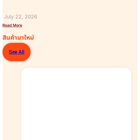
July 22, 2026
Read More
สินค้ามาใหม่​
See All