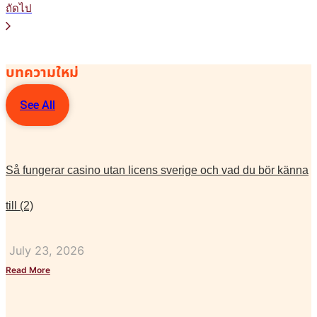
ถัดไป
บทความใหม่
See All
Så fungerar casino utan licens sverige och vad du bör känna
till (2)
July 23, 2026
Read More