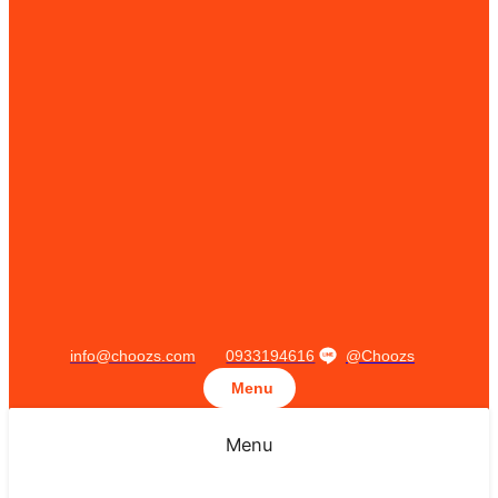
info@choozs.com
0933194616
@Choozs
Menu
Menu