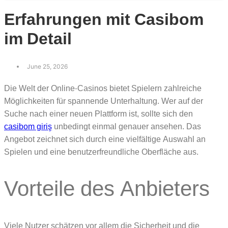
Erfahrungen mit Casibom
im Detail
June 25, 2026
Die Welt der Online-Casinos bietet Spielern zahlreiche
Möglichkeiten für spannende Unterhaltung. Wer auf der
Suche nach einer neuen Plattform ist, sollte sich den
casibom giriş
unbedingt einmal genauer ansehen. Das
Angebot zeichnet sich durch eine vielfältige Auswahl an
Spielen und eine benutzerfreundliche Oberfläche aus.
Vorteile des Anbieters
Viele Nutzer schätzen vor allem die Sicherheit und die