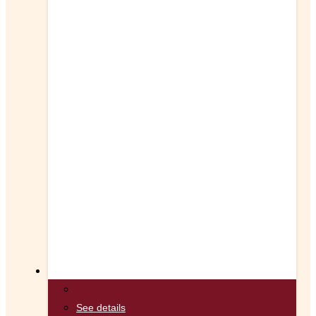
See details