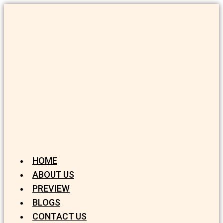
HOME
ABOUT US
PREVIEW
BLOGS
CONTACT US