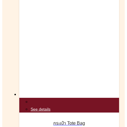
See details
กระเป๋า Tote Bag