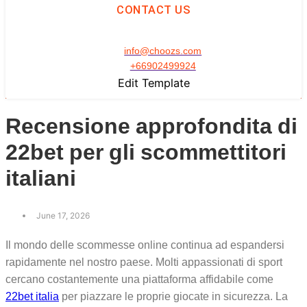
CONTACT US
info@choozs.com
+66902499924
Edit Template
Recensione approfondita di
22bet per gli scommettitori
italiani
June 17, 2026
Il mondo delle scommesse online continua ad espandersi
rapidamente nel nostro paese. Molti appassionati di sport
cercano costantemente una piattaforma affidabile come
22bet italia
per piazzare le proprie giocate in sicurezza. La