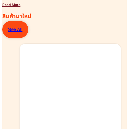
Read More
สินค้ามาใหม่​
See All