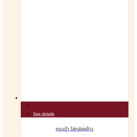
See details
กระเป๋า ใส่กล่องข้าว