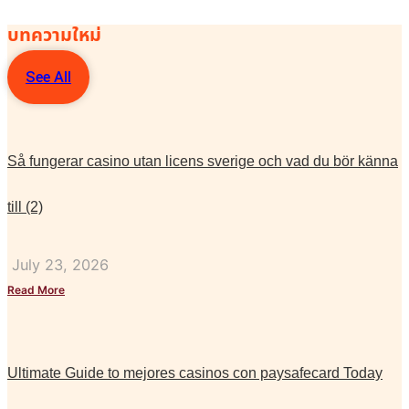
บทความใหม่
See All
Så fungerar casino utan licens sverige och vad du bör känna
till (2)
July 23, 2026
Read More
Ultimate Guide to mejores casinos con paysafecard Today