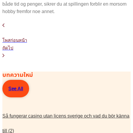
både tid og penger, sikrer du at spillingen forblir en morsom
hobby fremfor noe annet.
โพสก่อนหน้า
ถัดไป
บทความใหม่
See All
Så fungerar casino utan licens sverige och vad du bör känna
till (2)