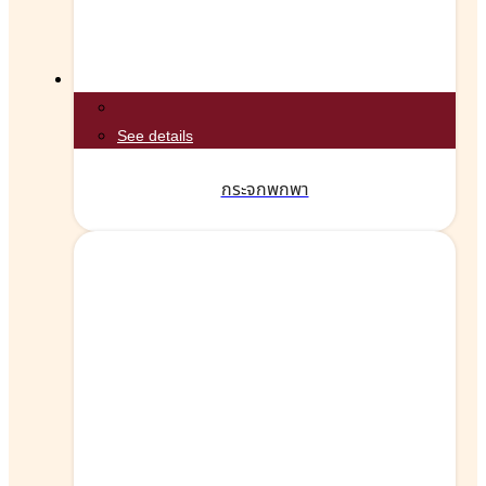
See details
กระจกพกพา