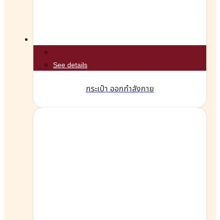
See details
กระเป๋า ออกกำลังกาย