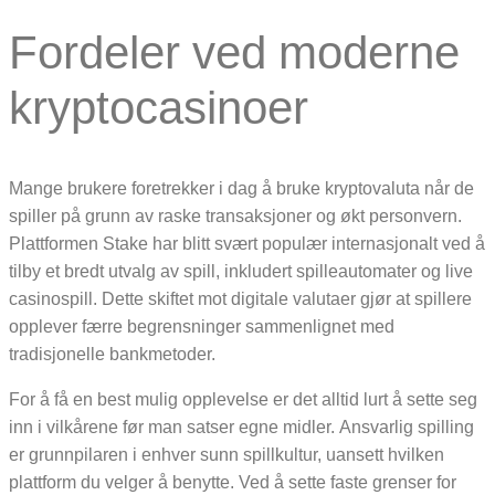
Fordeler ved moderne
kryptocasinoer
Mange brukere foretrekker i dag å bruke kryptovaluta når de
spiller på grunn av raske transaksjoner og økt personvern.
Plattformen Stake har blitt svært populær internasjonalt ved å
tilby et bredt utvalg av spill, inkludert spilleautomater og live
casinospill. Dette skiftet mot digitale valutaer gjør at spillere
opplever færre begrensninger sammenlignet med
tradisjonelle bankmetoder.
For å få en best mulig opplevelse er det alltid lurt å sette seg
inn i vilkårene før man satser egne midler. Ansvarlig spilling
er grunnpilaren i enhver sunn spillkultur, uansett hvilken
plattform du velger å benytte. Ved å sette faste grenser for