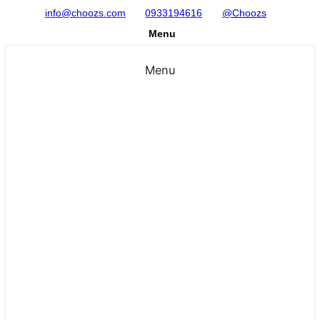
info@choozs.com
0933194616
@Choozs
Menu
Menu