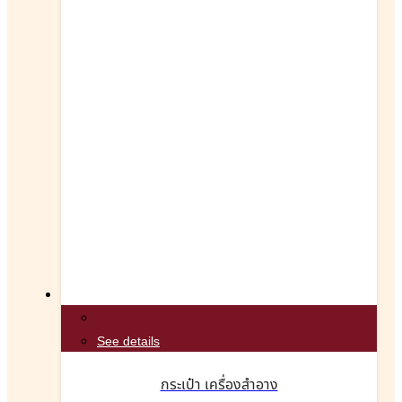
See details
กระเป๋า เครื่องสำอาง