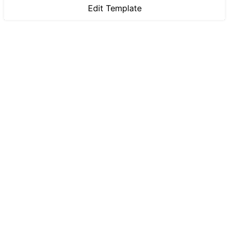
Edit Template