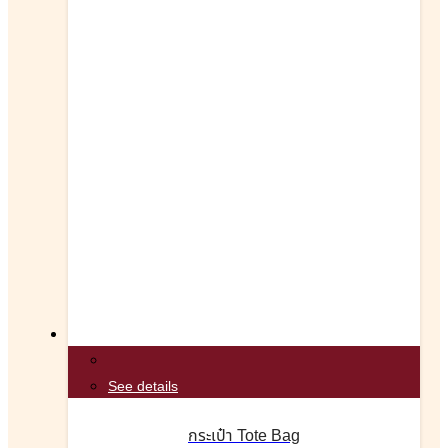
See details
กระเป๋า Tote Bag