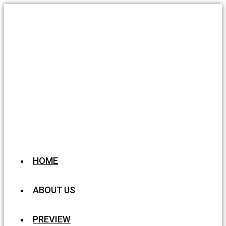
HOME
ABOUT US
PREVIEW