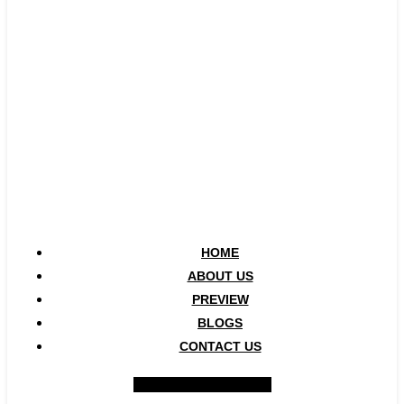
HOME
ABOUT US
PREVIEW
BLOGS
CONTACT US
Hamburger Toggle Menu