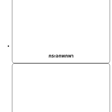
กระจกพกพา