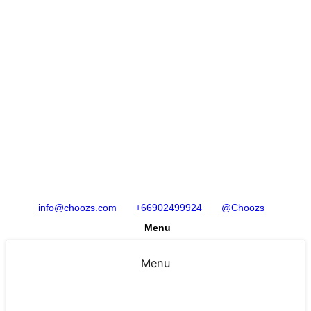
info@choozs.com
+66902499924
@Choozs
Menu
Menu