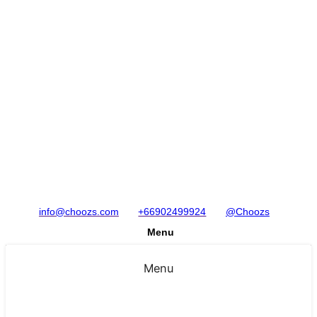
info@choozs.com
+66902499924
@Choozs
Menu
Menu