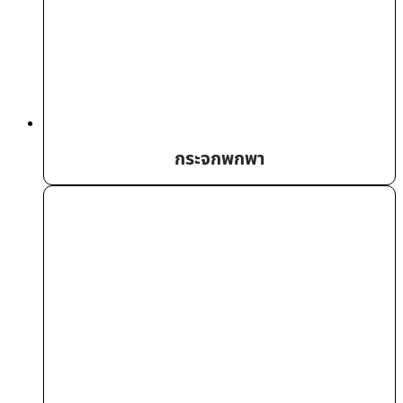
กระจกพกพา