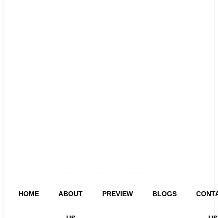
HOME
ABOUT
PREVIEW
BLOGS
CONT
US
US