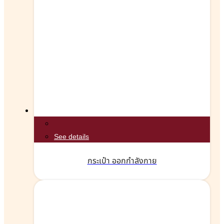
See details
กระเป๋า ออกกำลังกาย