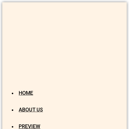
HOME
ABOUT US
PREVIEW