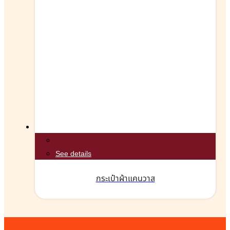
See details
กระเป๋าผ้าแคนวาส