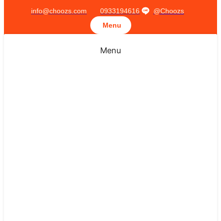
info@choozs.com
0933194616
@Choozs
Menu
Menu