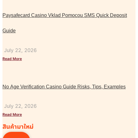
Paysafecard Casino Vklad Pomocou SMS Quick Deposit
Guide
July 22, 2026
Read More
No Age Verification Casino Guide Risks, Tips, Examples
July 22, 2026
Read More
สินค้ามาใหม่​