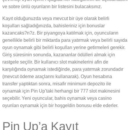
ve sobre ünlü oyunların bir listesini bulacaksınız.
Kayıt olduğunuzda veya mevcut bir üye olarak belirli
koşulları sağladığınızda, bahisleriniz için bonuslar
kazancaks?n?z. Bir piyangoya katılmak için, oyuncuların
genellikle belirli bir miktarda para yatırmak veya belirli sayıda
oyun oynamak gibi belirli koşulları yerine getirmeleri gerekir.
Giriş süresinin sonunda, kazananlar ödülleri almak için
rastgele seçilir. Bir kullanıcı slot makinelerini afin de
karşılığında oynamak istediğinde, para yatırmak zorundadır
(mevcut ödeme araçlarını kullanarak). Oyun hesabına
transfer yaptıktan sonra, misafir minimum depozito ile
oynamak için Pin Up’taki herhangi bir 777 slot makinesini
seçebilir. Yeni oyuncular, bahis oynamak veya casino
oyunları oynamak için bir hoşgeldin bonusu elde ederler.
Pin Up’a Kayıt