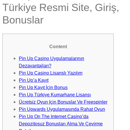
Türkiye Resmi Site, Giriş,
Bonuslar
Content
Pin Up Casino Uygulamalarının
Dezavantajları?
Pin Up Casino Lisanslı Yazılım
Pin Up’a Kayıt
Pin Up Kayıt İçin Bonus
Pin Up Türkiye Kumarhane Lisansı
Ücretsiz Oyun Için Bonuslar Ve Freespinler
Pin Upwards Uygulamasında Rahat Oyun
Pin Up On The Internet Casino’da
Depozitosuz Bonusları Alma Ve Çevirme