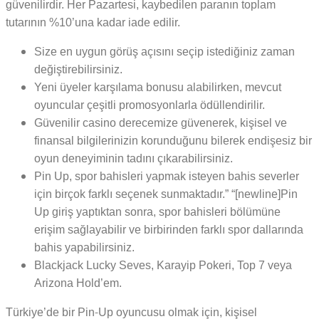
güvenilirdir. Her Pazartesi, kaybedilen paranın toplam
tutarının %10’una kadar iade edilir.
Size en uygun görüş açısını seçip istediğiniz zaman
değiştirebilirsiniz.
Yeni üyeler karşılama bonusu alabilirken, mevcut
oyuncular çeşitli promosyonlarla ödüllendirilir.
Güvenilir casino derecemize güvenerek, kişisel ve
finansal bilgilerinizin korunduğunu bilerek endişesiz bir
oyun deneyiminin tadını çıkarabilirsiniz.
Pin Up, spor bahisleri yapmak isteyen bahis severler
için birçok farklı seçenek sunmaktadır.” “[newline]Pin
Up giriş yaptıktan sonra, spor bahisleri bölümüne
erişim sağlayabilir ve birbirinden farklı spor dallarında
bahis yapabilirsiniz.
Blackjack Lucky Seves, Karayip Pokeri, Top 7 veya
Arizona Hold’em.
Türkiye’de bir Pin-Up oyuncusu olmak için, kişisel