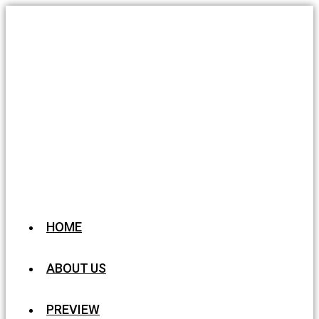
HOME
ABOUT US
PREVIEW