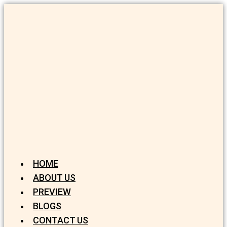
HOME
ABOUT US
PREVIEW
BLOGS
CONTACT US