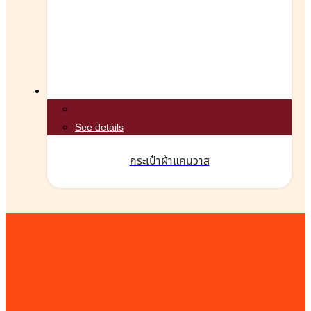
See details
กระเป๋าผ้าแคนวาส