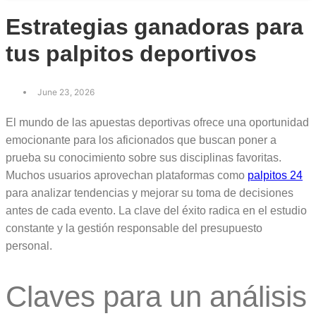
Estrategias ganadoras para
tus palpitos deportivos
June 23, 2026
El mundo de las apuestas deportivas ofrece una oportunidad
emocionante para los aficionados que buscan poner a
prueba su conocimiento sobre sus disciplinas favoritas.
Muchos usuarios aprovechan plataformas como
palpitos 24
para analizar tendencias y mejorar su toma de decisiones
antes de cada evento. La clave del éxito radica en el estudio
constante y la gestión responsable del presupuesto
personal.
Claves para un análisis