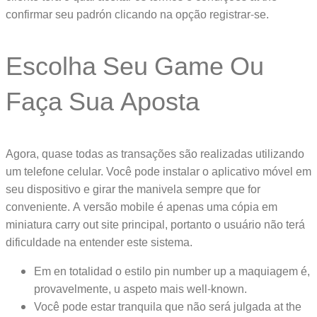
confirmar seu padrón clicando na opção registrar-se.
Escolha Seu Game Ou
Faça Sua Aposta
Agora, quase todas as transações são realizadas utilizando
um telefone celular. Você pode instalar o aplicativo móvel em
seu dispositivo e girar the manivela sempre que for
conveniente. A versão mobile é apenas uma cópia em
miniatura carry out site principal, portanto o usuário não terá
dificuldade na entender este sistema.
Em en totalidad o estilo pin number up a maquiagem é,
provavelmente, u aspeto mais well-known.
Você pode estar tranquila que não será julgada at the