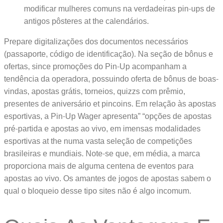
modificar mulheres comuns na verdadeiras pin-ups de
antigos pôsteres at the calendários.
Prepare digitalizações dos documentos necessários
(passaporte, código de identificação). Na seção de bônus e
ofertas, since promoções do Pin-Up acompanham a
tendência da operadora, possuindo oferta de bônus de boas-
vindas, apostas grátis, torneios, quizzs com prêmio,
presentes de aniversário et pincoins. Em relação às apostas
esportivas, a Pin-Up Wager apresenta” “opções de apostas
pré-partida e apostas ao vivo, em imensas modalidades
esportivas at the numa vasta seleção de competições
brasileiras e mundiais. Note-se que, em média, a marca
proporciona mais de alguma centena de eventos para
apostas ao vivo. Os amantes de jogos de apostas sabem o
qual o bloqueio desse tipo sites não é algo incomum.