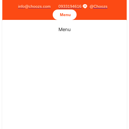
info@choozs.com
0933194616
@Choozs
Menu
Menu