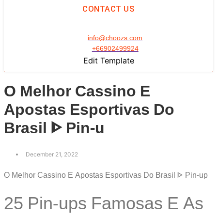
CONTACT US
info@choozs.com
+66902499924
Edit Template
O Melhor Cassino E
Apostas Esportivas Do
Brasil ᐈ Pin-u
December 21, 2022
O Melhor Cassino E Apostas Esportivas Do Brasil ᐈ Pin-up
25 Pin-ups Famosas E As