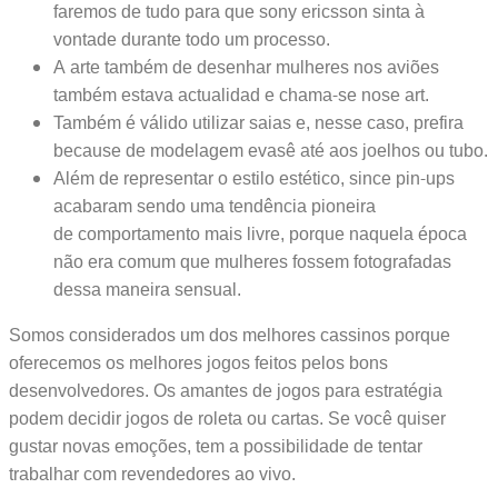
faremos de tudo para que sony ericsson sinta à
vontade durante todo um processo.
A arte também de desenhar mulheres nos aviões
também estava actualidad e chama-se nose art.
Também é válido utilizar saias e, nesse caso, prefira
because de modelagem evasê até aos joelhos ou tubo.
Além de representar o estilo estético, since pin-ups
acabaram sendo uma tendência pioneira
de comportamento mais livre, porque naquela época
não era comum que mulheres fossem fotografadas
dessa maneira sensual.
Somos considerados um dos melhores cassinos porque
oferecemos os melhores jogos feitos pelos bons
desenvolvedores. Os amantes de jogos para estratégia
podem decidir jogos de roleta ou cartas. Se você quiser
gustar novas emoções, tem a possibilidade de tentar
trabalhar com revendedores ao vivo.