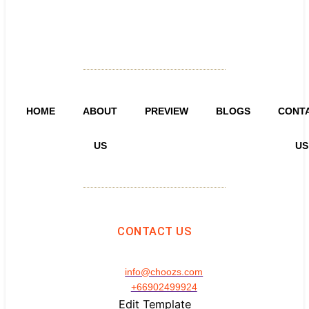
HOME
ABOUT
PREVIEW
BLOGS
CONT
US
US
CONTACT US
info@choozs.com
+66902499924
Edit Template