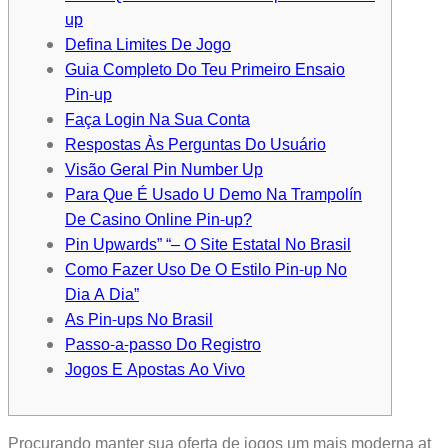
up
Defina Limites De Jogo
Guia Completo Do Teu Primeiro Ensaio
Pin-up
Faça Login Na Sua Conta
Respostas Às Perguntas Do Usuário
Visão Geral Pin Number Up
Para Que É Usado U Demo Na Trampolín
De Casino Online Pin-up?
Pin Upwards” “– O Site Estatal No Brasil
Como Fazer Uso De O Estilo Pin-up No
Dia A Dia”
As Pin-ups No Brasil
Passo-a-passo Do Registro
Jogos E Apostas Ao Vivo
Procurando manter sua oferta de jogos um mais moderna at