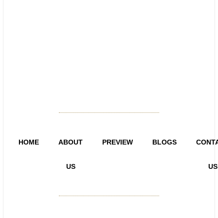
HOME
ABOUT
PREVIEW
BLOGS
CONT
US
US