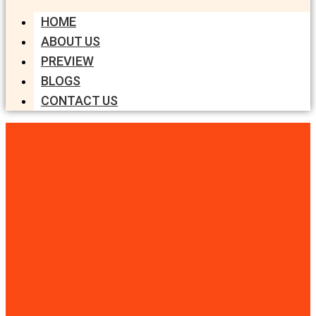
HOME
ABOUT US
PREVIEW
BLOGS
CONTACT US