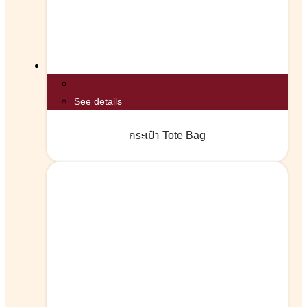
See details
กระเป๋า Tote Bag