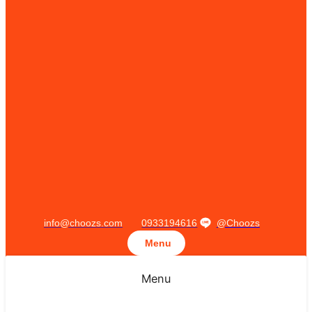
info@choozs.com
0933194616
@Choozs
Menu
Menu