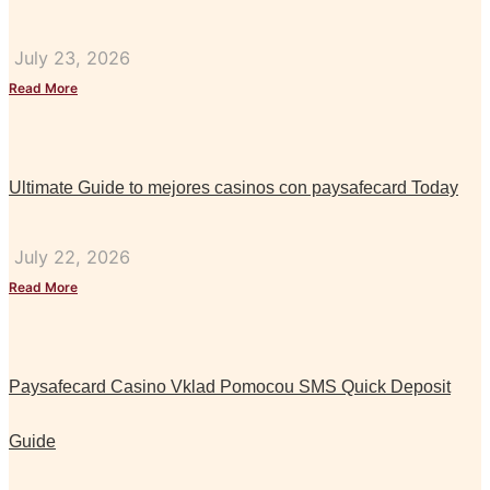
July 23, 2026
Read More
Ultimate Guide to mejores casinos con paysafecard Today
July 22, 2026
Read More
Paysafecard Casino Vklad Pomocou SMS Quick Deposit
Guide