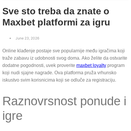
Sve sto treba da znate o
Maxbet platformi za igru
June 23, 2026
Online klađenje postaje sve popularnije među igračima koji
traže zabavu iz udobnosti svog doma. Ako želite da ostvarite
dodatne pogodnosti, uvek proverite
maxbet loyalty
program
koji nudi sjajne nagrade. Ova platforma pruža vrhunsko
iskustvo svim korisnicima koji se odluče za registraciju.
Raznovrsnost ponude i
igre