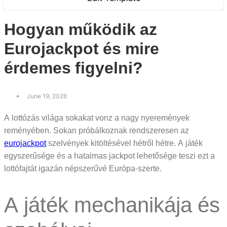
Hogyan működik az
Eurojackpot és mire
érdemes figyelni?
June 19, 2026
A lottózás világa sokakat vonz a nagy nyeremények
reményében. Sokan próbálkoznak rendszeresen az
eurojackpot
szelvények kitöltésével hétről hétre. A játék
egyszerűsége és a hatalmas jackpot lehetősége teszi ezt a
lottófajtát igazán népszerűvé Európa-szerte.
A játék mechanikája és