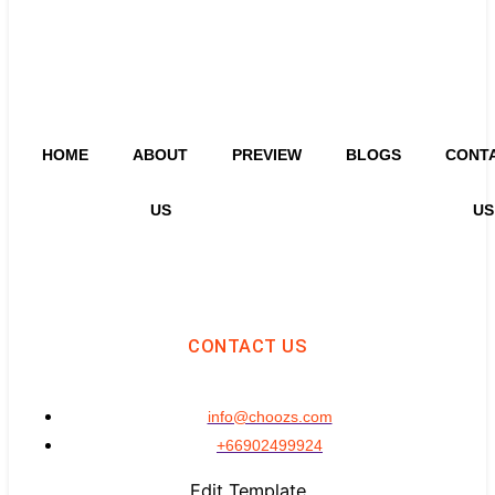
HOME
ABOUT
PREVIEW
BLOGS
CONT
US
US
CONTACT US
info@choozs.com
+66902499924
Edit Template