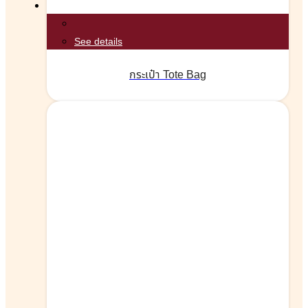
See details
กระเป๋า Tote Bag