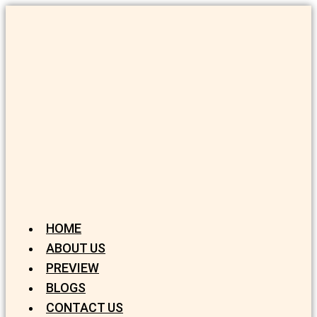
HOME
ABOUT US
PREVIEW
BLOGS
CONTACT US