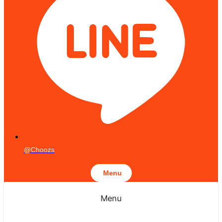
@Choozs
Menu
Menu