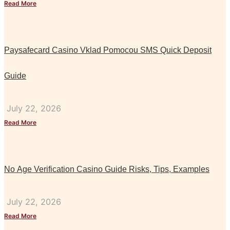
Read More
Paysafecard Casino Vklad Pomocou SMS Quick Deposit
Guide
July 22, 2026
Read More
No Age Verification Casino Guide Risks, Tips, Examples
July 22, 2026
Read More