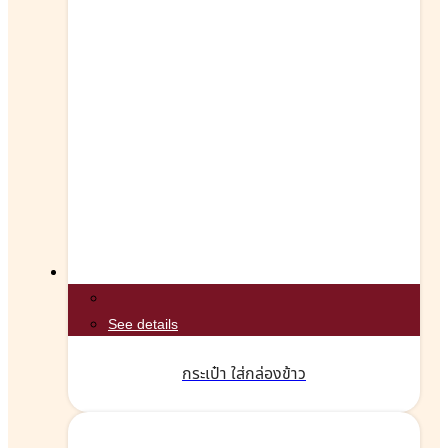
See details
กระเป๋า ใส่กล่องข้าว