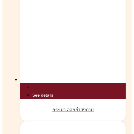
See details
กระเป๋า ออกกำลังกาย