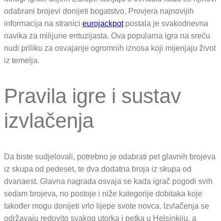
odabrani brojevi donijeti bogatstvo. Provjera najnovijih
informacija na stranici
eurojackpot
postala je svakodnevna
navika za milijune entuzijasta. Ova popularna igra na sreću
nudi priliku za osvajanje ogromnih iznosa koji mijenjaju život
iz temelja.
Pravila igre i sustav
izvlačenja
Da biste sudjelovali, potrebno je odabrati pet glavnih brojeva
iz skupa od pedeset, te dva dodatna broja iz skupa od
dvanaest. Glavna nagrada osvaja se kada igrač pogodi svih
sedam brojeva, no postoje i niže kategorije dobitaka koje
također mogu donijeti vrlo lijepe svote novca. Izvlačenja se
održavaju redovito svakog utorka i petka u Helsinkiju, a