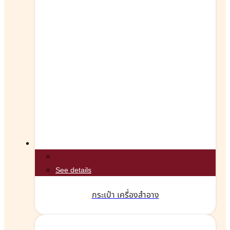
See details
กระเป๋า เครื่องสำอาง