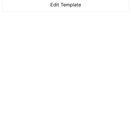
Edit Template