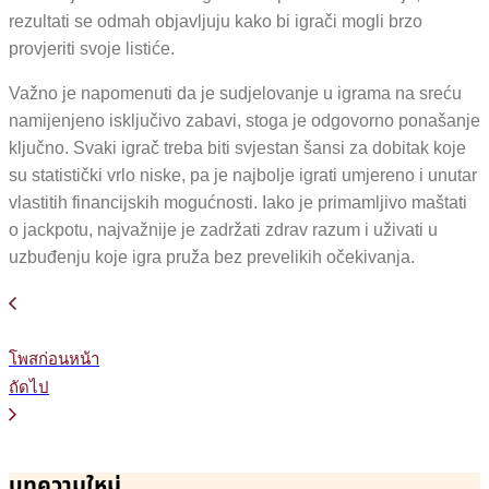
rezultati se odmah objavljuju kako bi igrači mogli brzo
provjeriti svoje listiće.
Važno je napomenuti da je sudjelovanje u igrama na sreću
namijenjeno isključivo zabavi, stoga je odgovorno ponašanje
ključno. Svaki igrač treba biti svjestan šansi za dobitak koje
su statistički vrlo niske, pa je najbolje igrati umjereno i unutar
vlastitih financijskih mogućnosti. Iako je primamljivo maštati
o jackpotu, najvažnije je zadržati zdrav razum i uživati u
uzbuđenju koje igra pruža bez prevelikih očekivanja.
โพสก่อนหน้า
ถัดไป
บทความใหม่