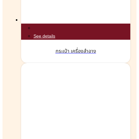
See details
กระเป๋า เครื่องสำอาง