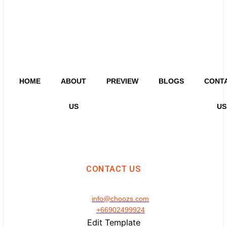
HOME
ABOUT
PREVIEW
BLOGS
CONT
US
US
CONTACT US
info@choozs.com
+66902499924
Edit Template