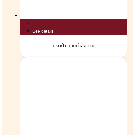
See details
กระเป๋า ออกกำลังกาย