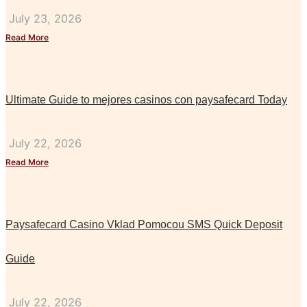
July 23, 2026
Read More
Ultimate Guide to mejores casinos con paysafecard Today
July 22, 2026
Read More
Paysafecard Casino Vklad Pomocou SMS Quick Deposit
Guide
July 22, 2026