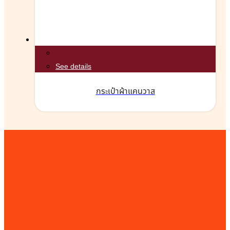
See details
กระเป๋าผ้าแคนวาส