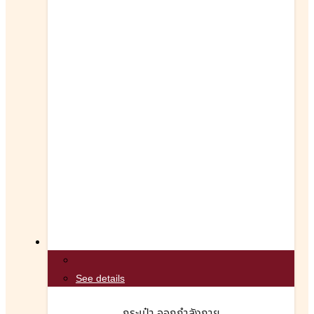
See details
กระเป๋า ออกกำลังกาย