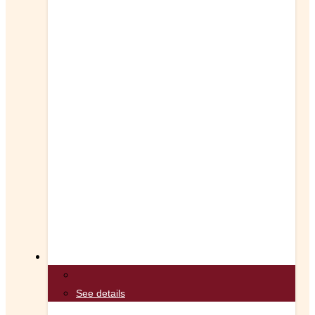
See details