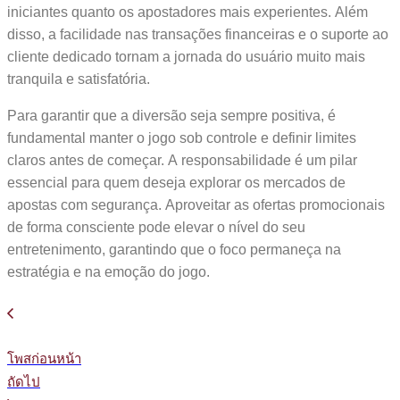
iniciantes quanto os apostadores mais experientes. Além
disso, a facilidade nas transações financeiras e o suporte ao
cliente dedicado tornam a jornada do usuário muito mais
tranquila e satisfatória.
Para garantir que a diversão seja sempre positiva, é
fundamental manter o jogo sob controle e definir limites
claros antes de começar. A responsabilidade é um pilar
essencial para quem deseja explorar os mercados de
apostas com segurança. Aproveitar as ofertas promocionais
de forma consciente pode elevar o nível do seu
entretenimento, garantindo que o foco permaneça na
estratégia e na emoção do jogo.
โพสก่อนหน้า
ถัดไป