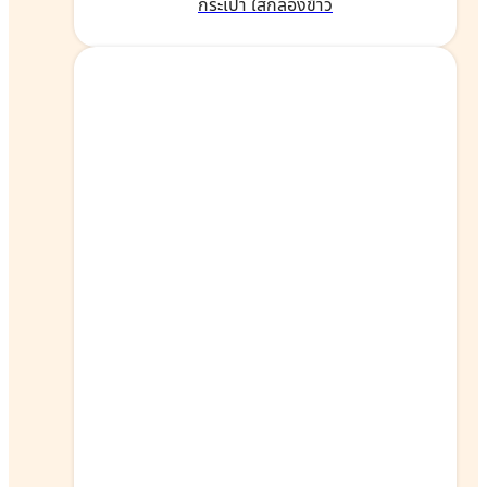
กระเป๋า ใส่กล่องข้าว