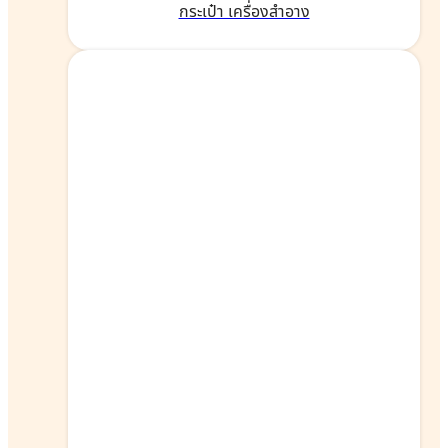
กระเป๋า เครื่องสำอาง