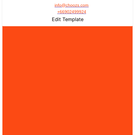
info@choozs.com
+66902499924
Edit Template