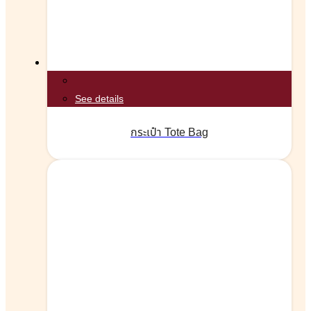
See details
กระเป๋า Tote Bag