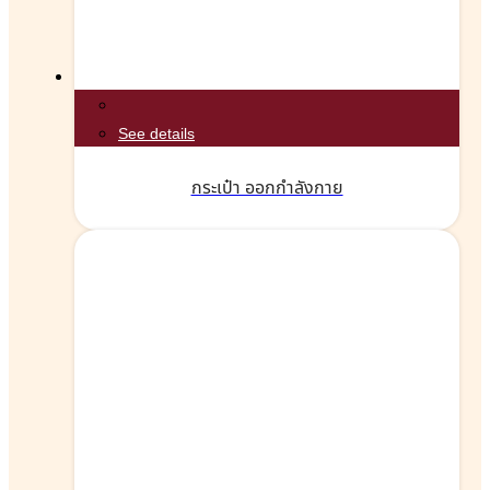
See details
กระเป๋า ออกกำลังกาย