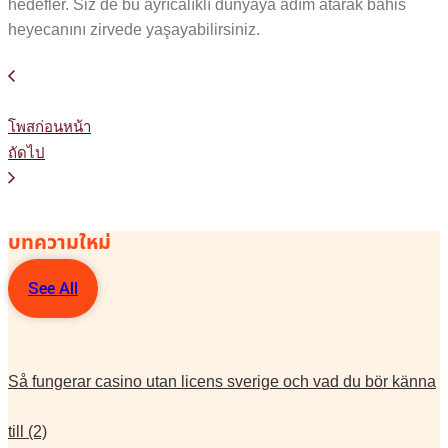
hedefler. Siz de bu ayrıcalıklı dünyaya adım atarak bahis
heyecanını zirvede yaşayabilirsiniz.
โพสก่อนหน้า
ถัดไป
บทความใหม่
See All
Så fungerar casino utan licens sverige och vad du bör känna
till (2)