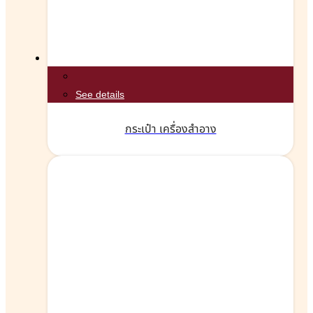
See details
กระเป๋า เครื่องสำอาง