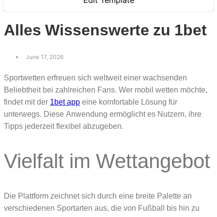
Alles Wissenswerte zu 1bet
June 17, 2026
Sportwetten erfreuen sich weltweit einer wachsenden
Beliebtheit bei zahlreichen Fans. Wer mobil wetten möchte,
findet mit der
1bet app
eine komfortable Lösung für
unterwegs. Diese Anwendung ermöglicht es Nutzern, ihre
Tipps jederzeit flexibel abzugeben.
Vielfalt im Wettangebot
Die Plattform zeichnet sich durch eine breite Palette an
verschiedenen Sportarten aus, die von Fußball bis hin zu