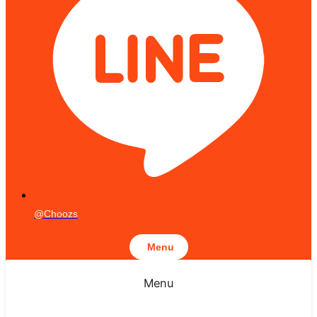
@Choozs
Menu
Menu