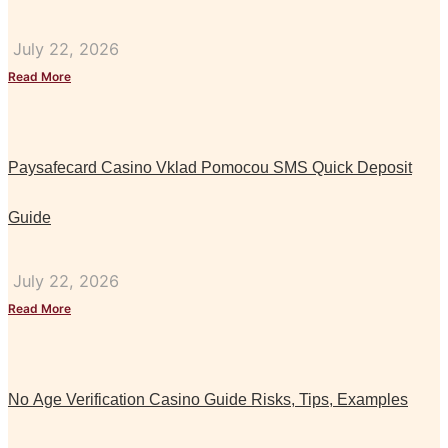
July 22, 2026
Read More
Paysafecard Casino Vklad Pomocou SMS Quick Deposit
Guide
July 22, 2026
Read More
No Age Verification Casino Guide Risks, Tips, Examples