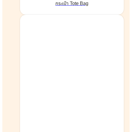
กระเป๋า Tote Bag