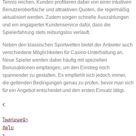
Tennis reichen. Kunden profitieren dabei von einer intuitiven
Benutzeroberfläche und attraktiven Quoten, die regelmäßig
aktualisiert werden. Zudem sorgen schnelle Auszahlungen
und ein engagierter Kundenservice dafür, dass die
Spielerfahrung stets reibungslos verläuft.
Neben den klassischen Sportwetten bietet der Anbieter auch
verschiedene Möglichkeiten für Casino-Unterhaltung an.
Neue Spieler werden dabei häufig mit speziellen
Bonusaktionen empfangen, um den Einstieg noch
spannender zu gestalten. Es empfiehlt sich jedoch immer,
die geltenden Bedingungen genau zu prüfen, bevor man sich
für ein Angebot entscheidet und den ersten Einsatz tätigt.
โพสก่อนหน้า
ถัดไป