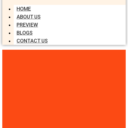
HOME
ABOUT US
PREVIEW
BLOGS
CONTACT US