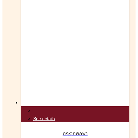
See details
กระจกพกพา