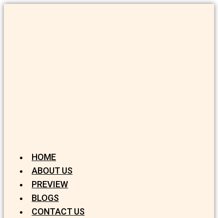
HOME
ABOUT US
PREVIEW
BLOGS
CONTACT US