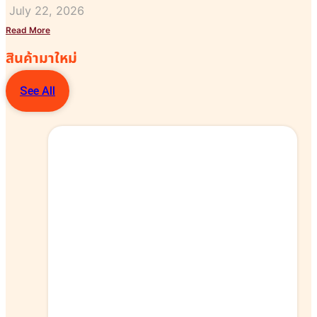
July 22, 2026
Read More
สินค้ามาใหม่​
See All