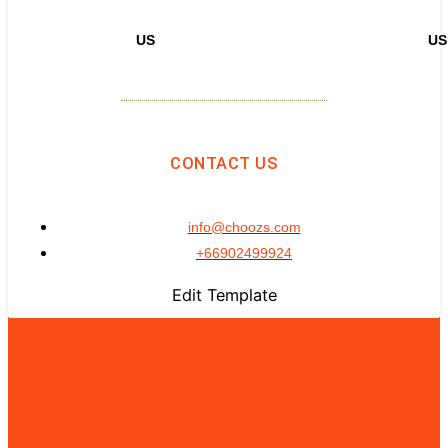
US
US
CONTACT US
info@choozs.com
+66902499924
Edit Template