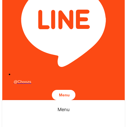
@Choozs
Menu
Menu